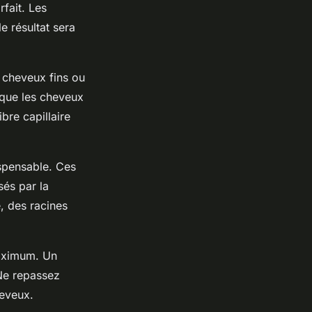
fait. Les
 résultat sera
s cheveux fins ou
 que les cheveux
bre capillaire
ispensable. Ces
sés par la
, des racines
maximum. Un
 Ne repassez
heveux.