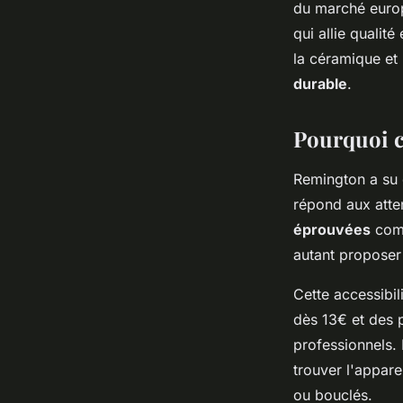
du marché europ
Viviana
•
01/05/2026 09:19
•
8 min de lecture
qui allie quali
la céramique et
durable
.
Pourquoi ce
Remington a su 
répond aux atte
éprouvées
comm
autant proposer 
Cette accessibil
dès 13€ et des 
professionnels.
trouver l'apparei
ou bouclés.