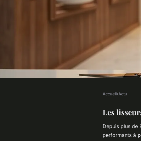
Accueil
›
Actu
ACTU
Lisseurs remington 
Les lisseu
Depuis plus de 
le meilleur modèle 
performants à
p