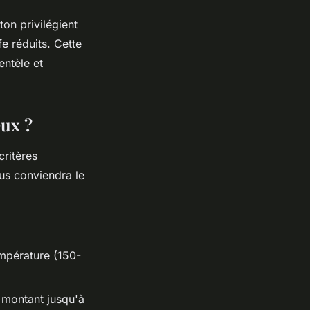
on privilégient
e réduits. Cette
entèle et
eux ?
critères
us conviendra le
mpérature (150-
 montant jusqu'à