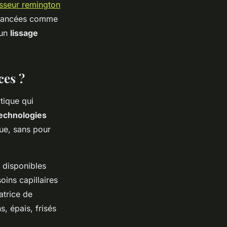
isseur remington
 avancées comme
 un
lissage
ces ?
tique qui
echnologies
que, sans pour
 disponibles
ins capillaires
atrice de
s, épais, frisés