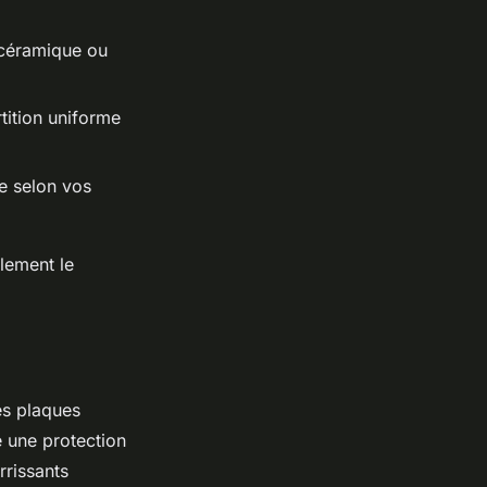
 céramique ou
tition uniforme
re selon vos
lement le
es plaques
e une protection
rrissants