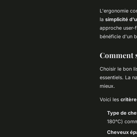
L'ergonomie cons
la
simplicité d'u
approche user-fr
bénéficie d'un b
Comment sé
Choisir le bon l
essentiels. La 
mieux.
Voici les
critèr
Type de che
180°C) comme
Cheveux épa