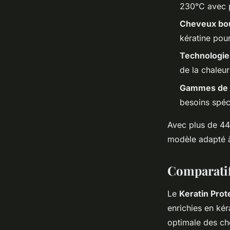
230°C avec p
Cheveux bou
kératine pou
Technologie
de la chaleu
Gammes de 
besoins spéc
Avec plus de 44 
modèle adapté à
Comparatif
Le
Keratin Prot
enrichies en kér
optimale des ch