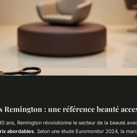
: comment choisir
rs Remington : une référence beauté acce
80 ans, Remington révolutionne le secteur de la beauté ave
?
rix abordables
. Selon une étude Euromonitor 2024, la mar