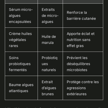
Sérum micro-
Extraits
Renforce la
algues
de micro-
barrière cutanée
encapsulées
algues
Crème huiles
Apporte éclat et
Huile de
végétales
nutrition sans
marula
rares
effet gras
Soins
Probiotiq
Prévient les
probiotiques
ues
déséquilibres
fermentés
naturels
microbiotes
Extrait
Protège contre les
Baume algues
d’algues
agressions
atlantiques
brunes
extérieures