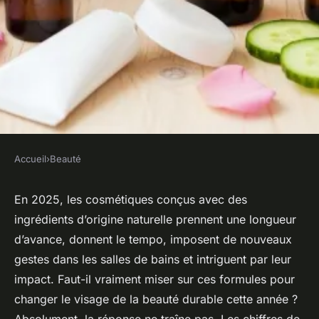
Accueil
›
Beauté
BEAUTÉ
Cosmétiques naturels : les
En 2025, les cosmétiques conçus avec des
ingrédients d’origine naturelle prennent une longueur
tendances phares à adopter
d’avance, donnent le tempo, imposent de nouveaux
cette année
gestes dans les salles de bains et intriguent par leur
impact. Faut-il vraiment miser sur ces formules pour
Isambard
•
20/04/2026 20:02
•
9 min de lecture
changer le visage de la beauté durable cette année ?