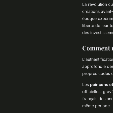
La révolution c
créations avant-
époque expérime
liberté de leur 
des investissem
Comment re
L'authentificat
approfondie des
propres codes de
Les
poinçons et
officielles, gra
français des an
même période.