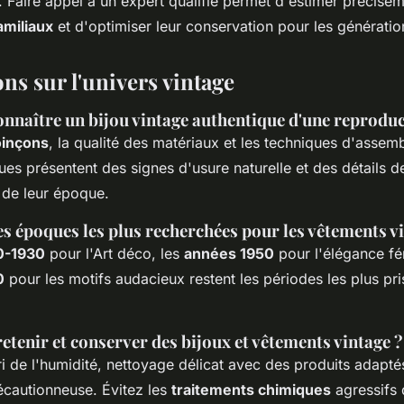
l. Faire appel à un expert qualifié permet d'estimer précisém
amiliaux
et d'optimiser leur conservation pour les génératio
ns sur l'univers vintage
naître un bijou vintage authentique d'une reproduc
inçons
, la qualité des matériaux et les techniques d'assem
ues présentent des signes d'usure naturelle et des détails de
 de leur époque.
es époques les plus recherchées pour les vêtements v
0-1930
pour l'Art déco, les
années 1950
pour l'élégance fé
0
pour les motifs audacieux restent les périodes les plus pr
tenir et conserver des bijoux et vêtements vintage ?
i de l'humidité, nettoyage délicat avec des produits adapté
écautionneuse. Évitez les
traitements chimiques
agressifs q