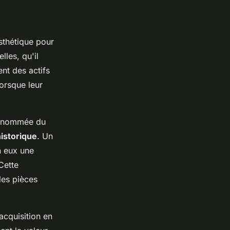
sthétique pour
lles, qu'il
nt des actifs
lorsque leur
 renommée du
istorique
. Un
n eux une
Cette
les pièces
acquisition en