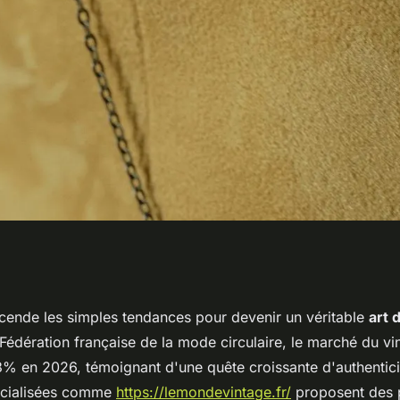
vintage :
scende les simples tendances pour devenir un véritable
art 
Fédération française de la mode circulaire, le marché du vi
rs intemporels
% en 2026, témoignant d'une quête croissante d'authentici
écialisées comme
https://lemondevintage.fr/
proposent des 