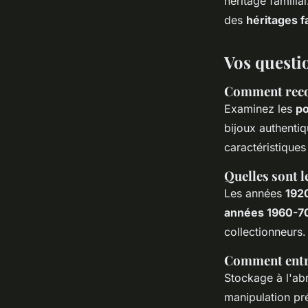
héritage familia
des
héritages f
Vos questio
Comment recon
Examinez les
po
bijoux authentiq
caractéristiques
Quelles sont l
Les années
192
années 1960-7
collectionneurs.
Comment entre
Stockage à l'abr
manipulation pr