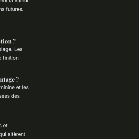
ent la valeur
ns futures.
tion ?
blage. Les
 finition
intage ?
minine et les
isées des
s et
ui altèrent