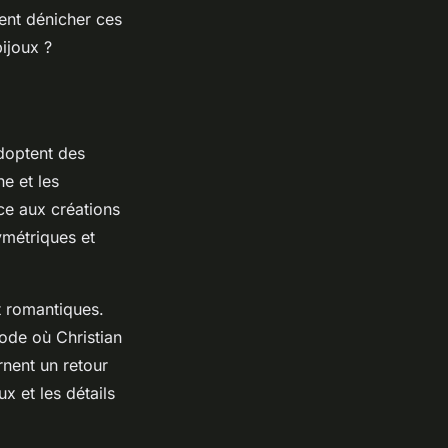
ent dénicher ces
ijoux ?
doptent des
e et les
ce aux créations
ymétriques et
t romantiques.
iode où Christian
rnent un retour
x et les détails