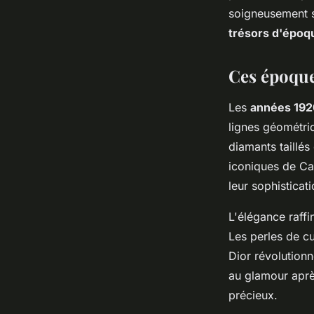
soigneusement s
Nathan
•
14 janvier 2026
•
7 min de lecture
trésors d'époq
Ces époques
Les
années 192
lignes géométri
diamants taillé
iconiques de Car
leur sophistica
L'élégance raff
Les perles de cu
Dior révolutionn
au glamour après
précieux.