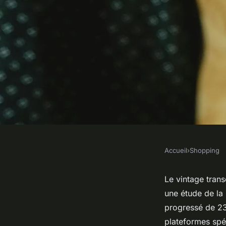
Accueil
›
Shopping
SHOPPING
Bijoux et vêtements 
Le vintage tran
une étude de la 
découvrez des tréso
progressé de 23
plateformes sp