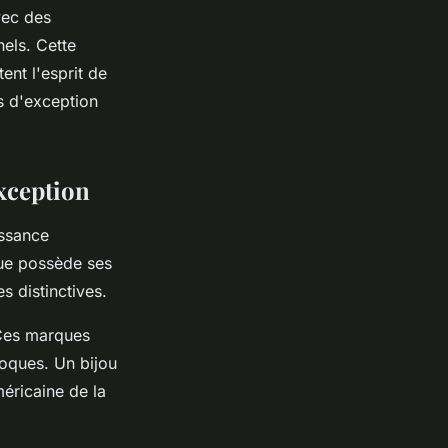
vec des
els. Cette
tent l'esprit de
es d'exception
xception
issance
que possède ses
s distinctives.
 Ces marques
poques. Un bijou
éricaine de la