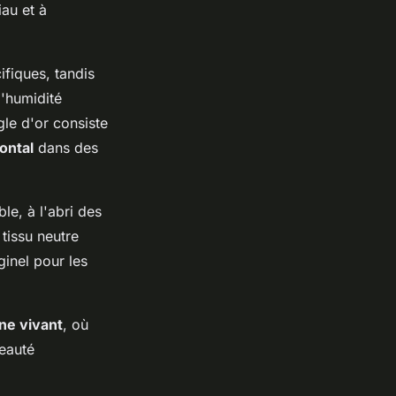
au et à
fiques, tandis
l'humidité
gle d'or consiste
ontal
dans des
le, à l'abri des
tissu neutre
ginel pour les
ne vivant
, où
beauté